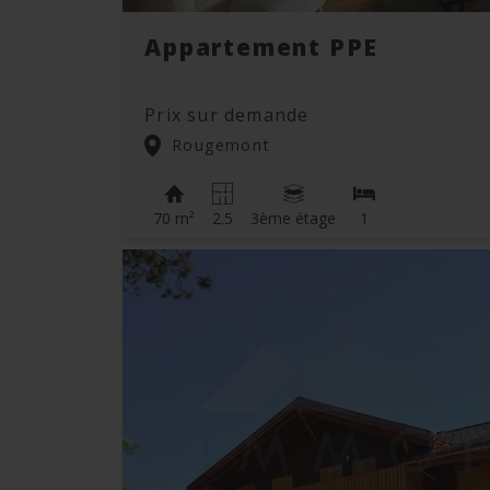
Appartement PPE
Prix sur demande
Rougemont
70 m²
2.5
3ème étage
1