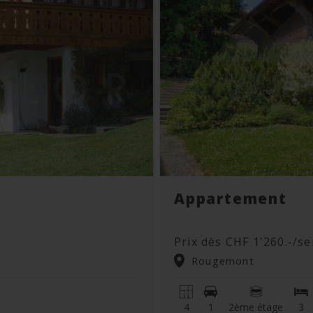
Appartement
Prix dès CHF 1'260.-/s
Rougemont
4
1
2ème étage
3