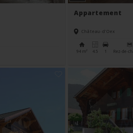
Appartement
Château-d'Oex
94 m²
4.5
1
Rez-de-ch