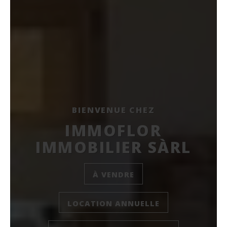
BIENVENUE CHEZ
IMMOFLOR
IMMOBILIER SÀRL
À VENDRE
LOCATION ANNUELLE