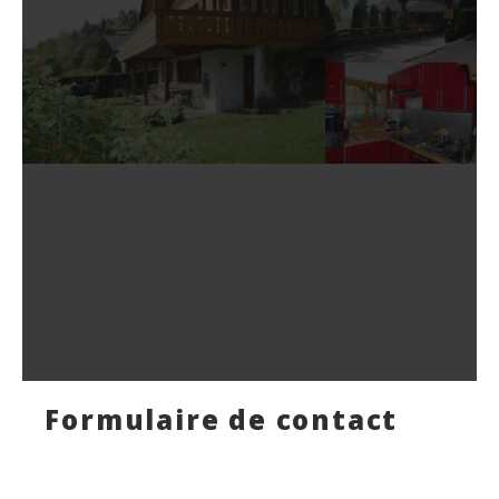
Formulaire de contact