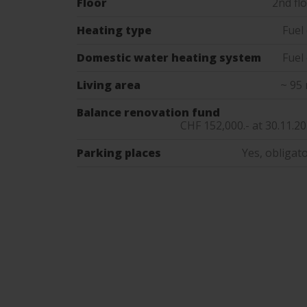
Floor
2nd fl
Heating type
Fuel 
Domestic water heating system
Fuel 
Living area
~ 95
Balance renovation fund
CHF 152,000.- at 30.11.2
Parking places
Yes, obligat