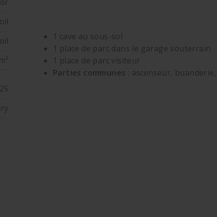
oor
oil
1 cave au sous-sol
oil
1 place de parc dans le garage souterrain
 m²
1 place de parc visiteur
Parties communes
: ascenseur, buanderie, 
025
ory