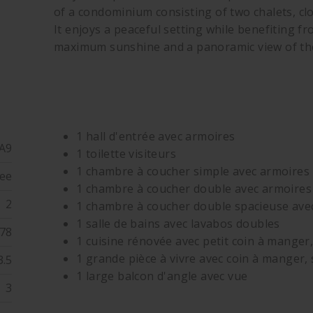
of a condominium consisting of two chalets, clo
It enjoys a peaceful setting while benefiting fr
maximum sunshine and a panoramic view of the
1 hall d'entrée avec armoires
 A9
1 toilette visiteurs
1 chambre à coucher simple avec armoires
ee
1 chambre à coucher double avec armoires
2
1 chambre à coucher double spacieuse ave
1 salle de bains avec lavabos doubles
78
1 cuisine rénovée avec petit coin à manger
1 grande pièce à vivre avec coin à manger,
3.5
1 large balcon d'angle avec vue
3