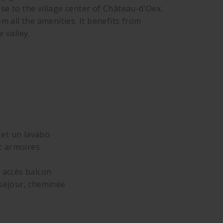
se to the village center of Château-d'Oex.
om all the amenities. It benefits from
 valley.
 et un lavabo
c armoires
, accès balcon
 séjour, cheminée