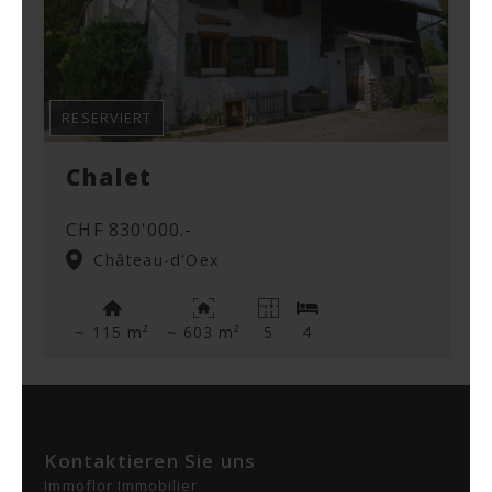
RESERVIERT
Chalet
CHF 830'000.-
Château-d'Oex
~ 115 m²
~ 603 m²
5
4
Kontaktieren Sie uns
Immoflor Immobilier