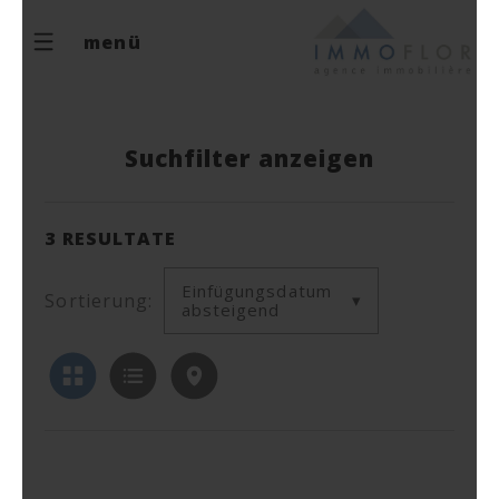
menü
Suchfilter anzeigen
3
RESULTATE
Einfügungsdatum
Sortierung:
absteigend