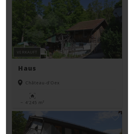
VERKAUFT
Haus
Château-d'Oex
~ 4'245 m²