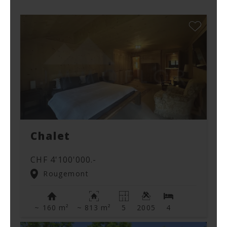
Chalet
CHF 4'100'000.-
Rougemont
~ 160 m²
~ 813 m²
5
2005
4