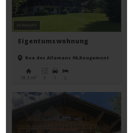
VERKAUFT
Eigentumswohnung
Rue des Allamans 98,
Rougemont
78.5 m²
3
1
2