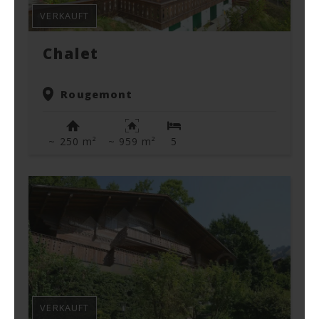
VERKAUFT
Chalet
Rougemont
~ 250 m²
~ 959 m²
5
VERKAUFT