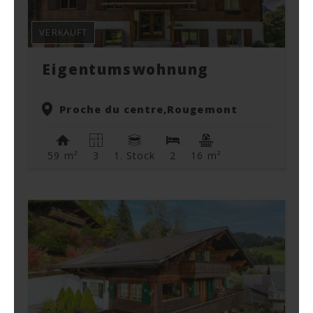
VERKAUFT
Eigentumswohnung
Proche du centre,
Rougemont
59 m²
3
1. Stock
2
16 m²