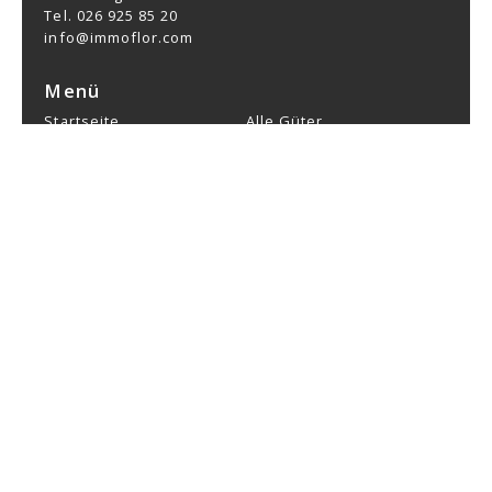
Tel.
026 925 85 20
info@immoflor.com
Menü
Startseite
Alle Güter
Ihre Immobilie verkaufen
Dienste
Tipps
Verkaufte Gegenstände
Präsentation
Blog
Kontakt
Bleiben Sie verbunden
Verpassen Sie keine Objekte, melden Sie sich
kostenlos an.
SICH ANMELDEN