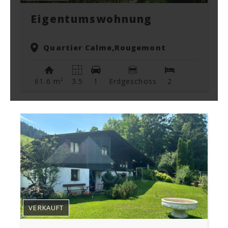
Eigentumswohnung
Quartier Calme,
Rougemont
61.6 m²
3.5
1
Erdgeschoss
2
VERKAUFT